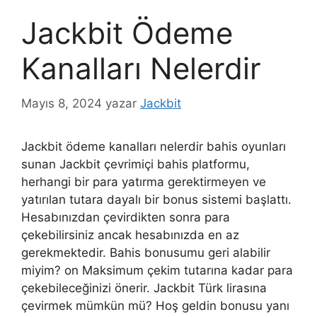
Jackbit Ödeme
Kanalları Nelerdir
Mayıs 8, 2024
yazar
Jackbit
Jackbit ödeme kanalları nelerdir bahis oyunları
sunan Jackbit çevrimiçi bahis platformu,
herhangi bir para yatırma gerektirmeyen ve
yatırılan tutara dayalı bir bonus sistemi başlattı.
Hesabınızdan çevirdikten sonra para
çekebilirsiniz ancak hesabınızda en az
gerekmektedir. Bahis bonusumu geri alabilir
miyim? on Maksimum çekim tutarına kadar para
çekebileceğinizi önerir. Jackbit Türk lirasına
çevirmek mümkün mü? Hoş geldin bonusu yanı