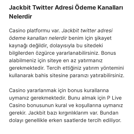
Jackbit Twitter Adresi Ödeme Kanalları
Nelerdir
Casino platformu var.
Jackbit twitter adresi
ödeme kanalları nelerdir
benim için şikayet
kaynağı değildir, dolayısıyla bu sitedeki
bilgilerden özgürce yararlanabilirsiniz. Bonus
alabilmeniz için siteye en az yatırmanız
gerekmektedir. Tercih ettiğiniz yatırım yöntemini
kullanarak bahis sitesine paranızı yatırabilirsiniz.
Casino yararlanmak için bonus kurallarına
uymanız gerekmektedir. Bunu almak için P Live
Casino bonusunun kural ve koşullarına uymanız
gerekir. Jackbit bazı kırgınlıklarım var. Bundan
dolayı genellikle erken saatlerde tercih ediliyor.