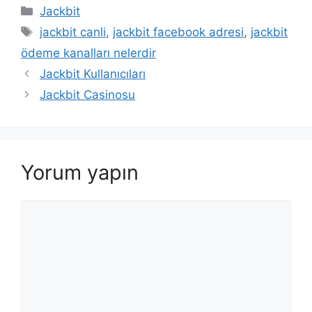
Kategoriler
Jackbit
Etiketler
jackbit canli
,
jackbit facebook adresi
,
jackbit
ödeme kanalları nelerdir
Jackbit Kullanıcıları
Jackbit Casinosu
Yorum yapın
Yorum