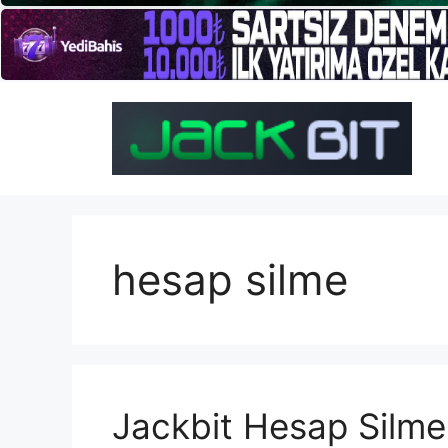
İçeriğe
atla
hesap silme
Jackbit Hesap Silme