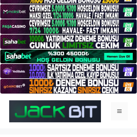
İçeriğe
atla
Menü