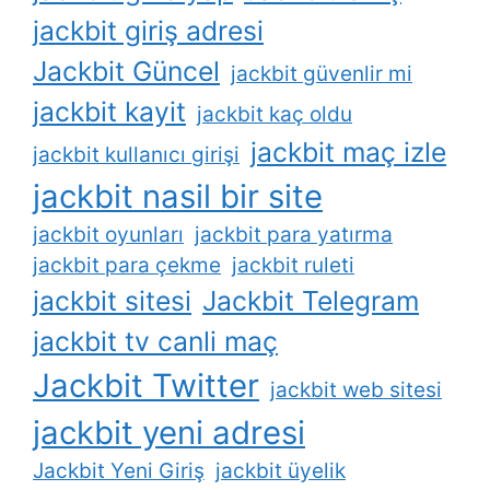
jackbit giriş adresi
Jackbit Güncel
jackbit güvenlir mi
jackbit kayit
jackbit kaç oldu
jackbit maç izle
jackbit kullanıcı girişi
jackbit nasil bir site
jackbit oyunları
jackbit para yatırma
jackbit para çekme
jackbit ruleti
jackbit sitesi
Jackbit Telegram
jackbit tv canli maç
Jackbit Twitter
jackbit web sitesi
jackbit yeni adresi
Jackbit Yeni Giriş
jackbit üyelik