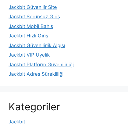
Jackbit Güvenilir Site
Jackbit Sorunsuz Giriş
Jackbit Mobil Bahis
Jackbit Hızlı Giriş
Jackbit Güvenilirlik Algısı
Jackbit VIP Üyelik
Jackbit Platform Güvenilirliği
Jackbit Adres Sürekliliği
Kategoriler
Jackbit