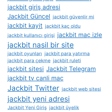
jackbit giriş adresi
Jackbit Güncel
jackbit güvenlir mi
jackbit kayit
jackbit kaç oldu
jackbit maç izle
jackbit kullanıcı girişi
jackbit nasil bir site
jackbit oyunları
jackbit para yatırma
jackbit para çekme
jackbit ruleti
jackbit sitesi
Jackbit Telegram
jackbit tv canli maç
Jackbit Twitter
jackbit web sitesi
jackbit yeni adresi
Jackbit Yeni Giriş
jackbit üyelik