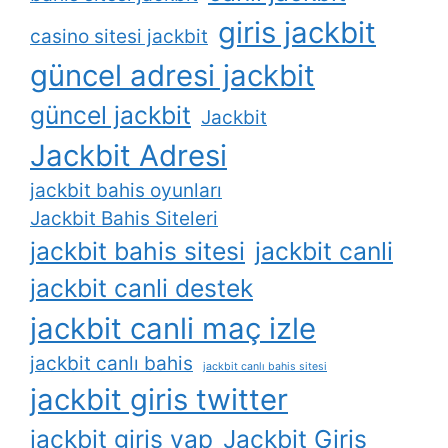
giris jackbit
casino sitesi jackbit
güncel adresi jackbit
güncel jackbit
Jackbit
Jackbit Adresi
jackbit bahis oyunları
Jackbit Bahis Siteleri
jackbit bahis sitesi
jackbit canli
jackbit canli destek
jackbit canli maç izle
jackbit canlı bahis
jackbit canlı bahis sitesi
jackbit giris twitter
jackbit giris yap
Jackbit Giriş