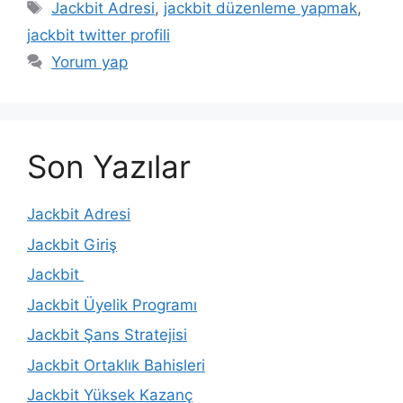
Etiketler
Jackbit Adresi
,
jackbit düzenleme yapmak
,
jackbit twitter profili
Yorum yap
Son Yazılar
Jackbit Adresi
Jackbit Giriş
Jackbit
Jackbit Üyelik Programı
Jackbit Şans Stratejisi
Jackbit Ortaklık Bahisleri
Jackbit Yüksek Kazanç