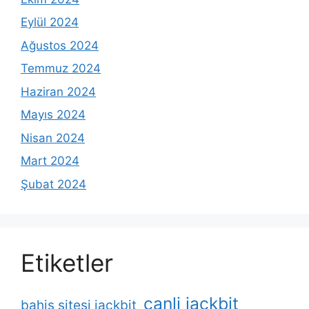
Eylül 2024
Ağustos 2024
Temmuz 2024
Haziran 2024
Mayıs 2024
Nisan 2024
Mart 2024
Şubat 2024
Etiketler
canli jackbit
bahis sitesi jackbit