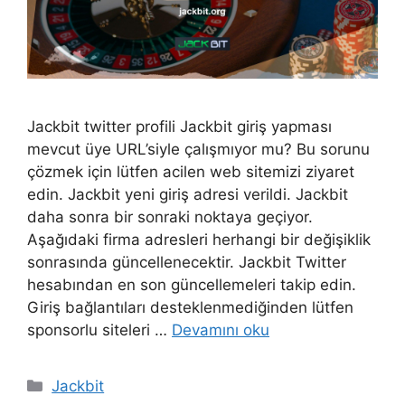
Jackbit twitter profili Jackbit giriş yapması
mevcut üye URL’siyle çalışmıyor mu? Bu sorunu
çözmek için lütfen acilen web sitemizi ziyaret
edin. Jackbit yeni giriş adresi verildi. Jackbit
daha sonra bir sonraki noktaya geçiyor.
Aşağıdaki firma adresleri herhangi bir değişiklik
sonrasında güncellenecektir. Jackbit Twitter
hesabından en son güncellemeleri takip edin.
Giriş bağlantıları desteklenmediğinden lütfen
sponsorlu siteleri …
Devamını oku
Kategoriler
Jackbit