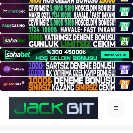
İçeriğe
atla
Menü