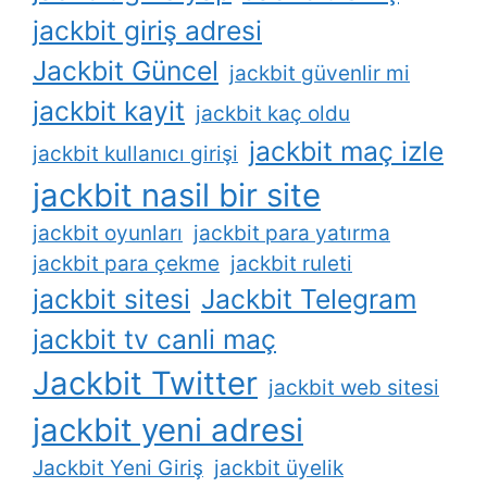
jackbit giriş adresi
Jackbit Güncel
jackbit güvenlir mi
jackbit kayit
jackbit kaç oldu
jackbit maç izle
jackbit kullanıcı girişi
jackbit nasil bir site
jackbit oyunları
jackbit para yatırma
jackbit para çekme
jackbit ruleti
jackbit sitesi
Jackbit Telegram
jackbit tv canli maç
Jackbit Twitter
jackbit web sitesi
jackbit yeni adresi
Jackbit Yeni Giriş
jackbit üyelik