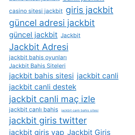
giris jackbit
casino sitesi jackbit
güncel adresi jackbit
güncel jackbit
Jackbit
Jackbit Adresi
jackbit bahis oyunları
Jackbit Bahis Siteleri
jackbit bahis sitesi
jackbit canli
jackbit canli destek
jackbit canli maç izle
jackbit canlı bahis
jackbit canlı bahis sitesi
jackbit giris twitter
jackbit giris yap
Jackbit Giriş