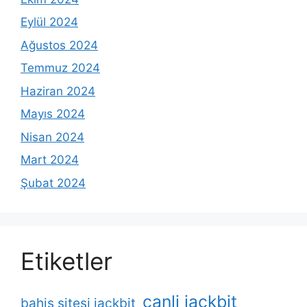
Eylül 2024
Ağustos 2024
Temmuz 2024
Haziran 2024
Mayıs 2024
Nisan 2024
Mart 2024
Şubat 2024
Etiketler
canli jackbit
bahis sitesi jackbit