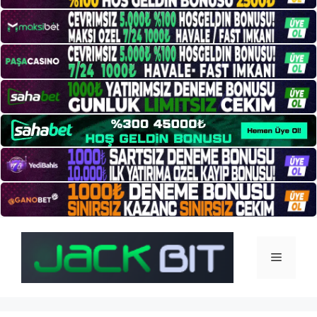
İçeriğe
atla
Menü