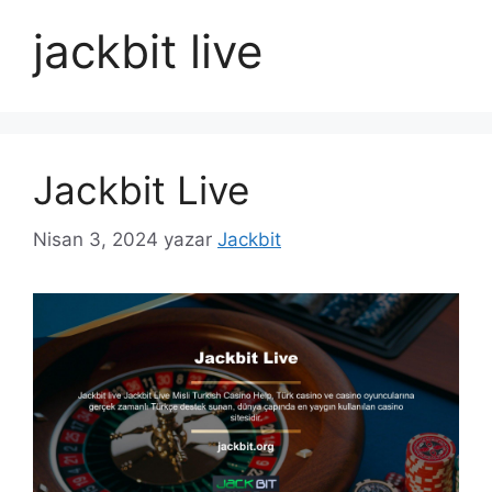
jackbit live
Jackbit Live
Nisan 3, 2024
yazar
Jackbit