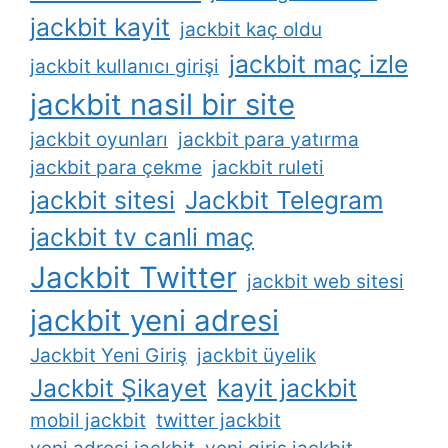
jackbit kayit
jackbit kaç oldu
jackbit maç izle
jackbit kullanıcı girişi
jackbit nasil bir site
jackbit oyunları
jackbit para yatırma
jackbit para çekme
jackbit ruleti
jackbit sitesi
Jackbit Telegram
jackbit tv canli maç
Jackbit Twitter
jackbit web sitesi
jackbit yeni adresi
Jackbit Yeni Giriş
jackbit üyelik
Jackbit Şikayet
kayit jackbit
mobil jackbit
twitter jackbit