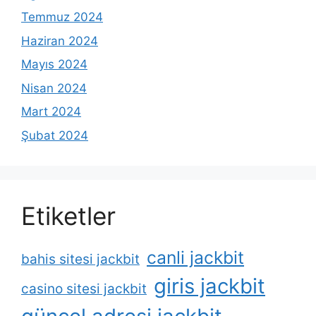
Temmuz 2024
Haziran 2024
Mayıs 2024
Nisan 2024
Mart 2024
Şubat 2024
Etiketler
canli jackbit
bahis sitesi jackbit
giris jackbit
casino sitesi jackbit