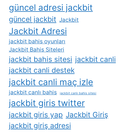
güncel adresi jackbit
güncel jackbit
Jackbit
Jackbit Adresi
jackbit bahis oyunları
Jackbit Bahis Siteleri
jackbit bahis sitesi
jackbit canli
jackbit canli destek
jackbit canli maç izle
jackbit canlı bahis
jackbit canlı bahis sitesi
jackbit giris twitter
jackbit giris yap
Jackbit Giriş
jackbit giriş adresi