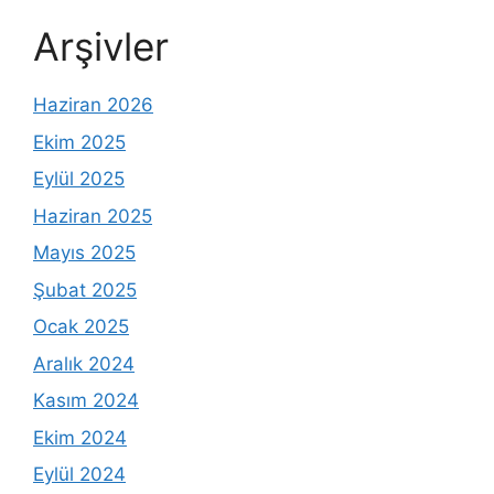
Arşivler
Haziran 2026
Ekim 2025
Eylül 2025
Haziran 2025
Mayıs 2025
Şubat 2025
Ocak 2025
Aralık 2024
Kasım 2024
Ekim 2024
Eylül 2024