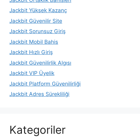
Jackbit Yüksek Kazanç
Jackbit Güvenilir Site
Jackbit Sorunsuz Giriş
Jackbit Mobil Bahis
Jackbit Hızlı Giriş
Jackbit Güvenilirlik Algısı
Jackbit VIP Üyelik
Jackbit Platform Güvenilirliği
Jackbit Adres Sürekliliği
Kategoriler