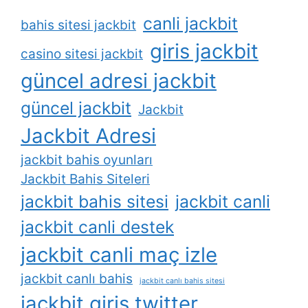
canli jackbit
bahis sitesi jackbit
giris jackbit
casino sitesi jackbit
güncel adresi jackbit
güncel jackbit
Jackbit
Jackbit Adresi
jackbit bahis oyunları
Jackbit Bahis Siteleri
jackbit bahis sitesi
jackbit canli
jackbit canli destek
jackbit canli maç izle
jackbit canlı bahis
jackbit canlı bahis sitesi
jackbit giris twitter