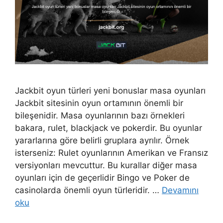
Jackbit oyun türleri yeni bonuslar masa oyunları
Jackbit sitesinin oyun ortamının önemli bir
bileşenidir. Masa oyunlarının bazı örnekleri
bakara, rulet, blackjack ve pokerdir. Bu oyunlar
yararlarına göre belirli gruplara ayrılır. Örnek
isterseniz: Rulet oyunlarının Amerikan ve Fransız
versiyonları mevcuttur. Bu kurallar diğer masa
oyunları için de geçerlidir Bingo ve Poker de
casinolarda önemli oyun türleridir. …
Devamını
oku