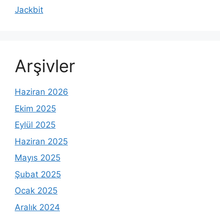
Jackbit
Arşivler
Haziran 2026
Ekim 2025
Eylül 2025
Haziran 2025
Mayıs 2025
Şubat 2025
Ocak 2025
Aralık 2024