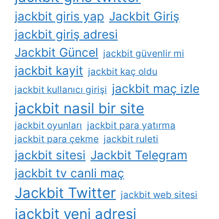
jackbit giris yap
Jackbit Giriş
jackbit giriş adresi
Jackbit Güncel
jackbit güvenlir mi
jackbit kayit
jackbit kaç oldu
jackbit maç izle
jackbit kullanıcı girişi
jackbit nasil bir site
jackbit oyunları
jackbit para yatırma
jackbit para çekme
jackbit ruleti
jackbit sitesi
Jackbit Telegram
jackbit tv canli maç
Jackbit Twitter
jackbit web sitesi
jackbit yeni adresi