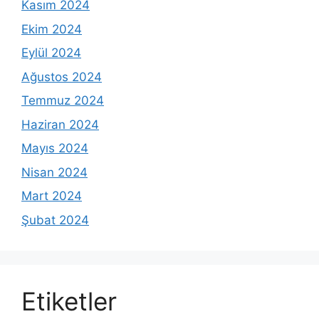
Kasım 2024
Ekim 2024
Eylül 2024
Ağustos 2024
Temmuz 2024
Haziran 2024
Mayıs 2024
Nisan 2024
Mart 2024
Şubat 2024
Etiketler